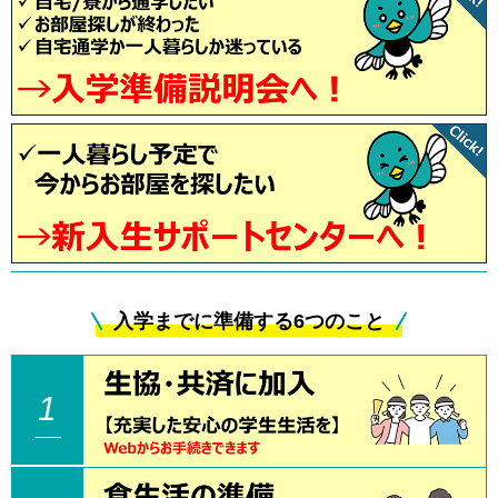
自動車免許の取得
新入生歓迎企画に参加しよう！
交通アクセス
入学式向けスーツ
引越しの手配
入学までに準備する6つのこと
後期入試時相談会
1
タブレット、電子書籍について