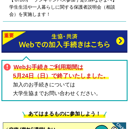
新生活用品・自転車の準備
学生生活や一人暮らしに関する保護者説明会（相談
会）を実施します！
佐賀大学生協・学生におすすめの保障制度のご案内
2026年06月01日(月)
｜お知らせ｜新入生
【受験生・保護者の方へ】
大学生協食堂とミールカード
9/5『保護者のための大学生活入門セミナー 九州・沖
縄版』オンライン開催します！
教科書の購入
2025年10月29日(水)
｜お知らせ
Webお手続きご利用期間は
新入生のためのスキルアップ講座
【パソコン関連商品】佐賀大生におすすめの周辺機
5月24日（日）で終了いたしました。
器・持ち歩きアイテム
～大学生の基礎力講座～ Start Line
加入のお手続きについては
2025年12月05日(金)
｜お知らせ｜新入生
大学生協までお問い合わせください。
【パソコン購入を検討の皆様へ】佐賀大学生のため
簿記検定対策講座
の学修サポートセットのご案内
あてはまるものに参加しよう！
TOEIC学習スタート講座
～留学を目指す人の為の～ 留学ガイダンス【参加費無料】