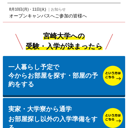
受験生・保護者の方へ
8月10日(月)・11日(火)
｜お知らせ
オープンキャンパスへご参加の皆様へ
受験生保護者説明会・宿泊手配
2026年06月01日(月)
｜お知らせ｜新入生
教科書・教材を購入する
宮崎大学への
【受験生・保護者の方へ】
9/5『保護者のための大学生活入門セミナー 九州・沖
受験・入学が決まったら
宮崎大学推奨パソコン
縄版』オンライン開催します！
2025年12月08日(月)
｜お知らせ｜新入生
生協加入・安全安心な学生生活の準備
一人暮らし予定で
パソコンの取り扱いに注意しましょう。
今からお部屋を探す・
部屋の予
入学準備説明会へ参加
約をする
宮崎大学周辺の部屋を探す
実家・大学寮から通学
家具家電・自転車を購入する
お部屋探し以外の入学準備をす
ミールカード(学食年間利用定期券)
る