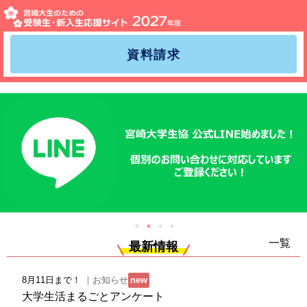
宮大生のための受験生・
HOME
宮崎大学への受験が決まったら〜資料を配布しています〜
資料請求
入学準備説明会に参加しよう！
入学準備資料請求
お部屋探し・仮予約
合格が決まったら新入生サポートセンターへ！
ミールカード〜食堂年間利用システム〜
「これからの学び方講座」について
一覧
最新情報
【学び・サポート】iPad・WEB辞書・その他講座のお申し
込み
8月11日まで！
｜お知らせ
new
大学生活まるごとアンケート