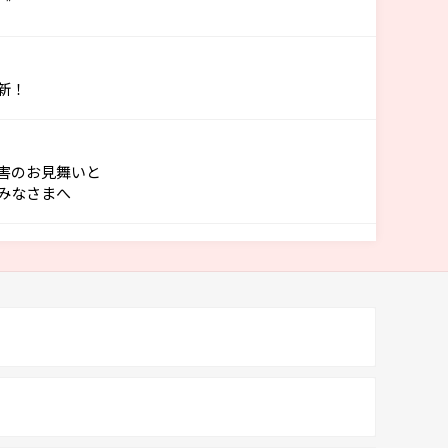
新！
害のお見舞いと
みなさまへ
24日(金)
｜ショップ関連
ンキング】理工書の6月月間ベスト
17日(金)
｜ショップ関連
ンキング】文芸・一般書の6月月間ベスト