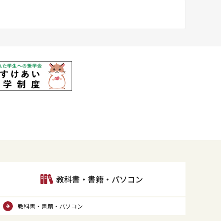
13日(月)
｜ショップ関連
ンキング】文庫・新書の6月月間ベスト
新！
催】2026九州PCカンファレンスin西南学院大学 のご案内
・資格･就活関連
／マイナビ2028 エントリー受付中
教科書・書籍・パソコン
教科書・書籍・パソコン
新！