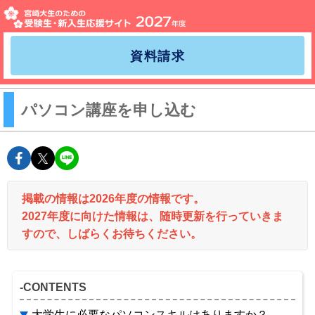
宮崎大生のための受験生
HOME
宮崎大学への受験が決まったら〜資料を配布しています〜
資料請求
入学準備説明会に参加しよう！
パソコン講座を申し込む
入学準備資料請求
お部屋探し・仮予約
facebookでshareできます
twitterでshareできます
lineでshareできます
合格が決まったら新入生サポートセンターへ！
掲載の情報は2026年度の情報です。
ミールカード〜食堂年間利用システム〜
2027年度に向けた情報は、随時更新を行っていきま
すので、しばらくお待ちください。
「これからの学び方講座」について
【学び・サポート】iPad・WEB辞書・その他講座のお申し
-CONTENTS
込み
大学生に必要なパソコンスキルはありますか？