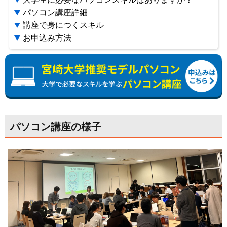
受験生・保護者の方へ
パソコン講座詳細
講座で身につくスキル
受験生保護者説明会・宿泊手配
お申込み方法
教科書・教材を購入する
宮崎大学推奨パソコン
生協加入・安全安心な学生生活の準備
パソコン講座の様子
入学準備説明会へ参加
宮崎大学周辺の部屋を探す
家具家電・自転車を購入する
ミールカード(学食年間利用定期券)