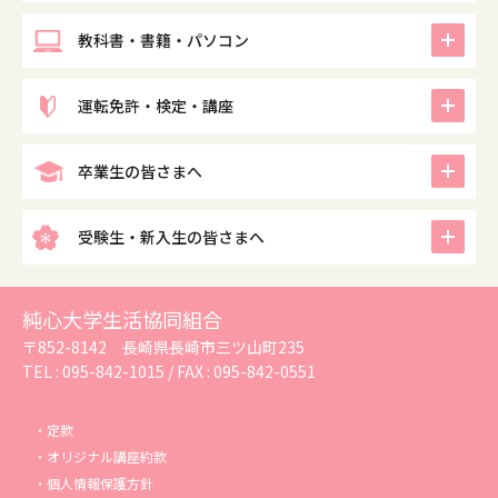
icon
教科書・書籍・パソコン
icon
運転免許・検定・講座
icon
卒業生の皆さまへ
icon
受験生・新入生の皆さまへ
純心大学生活協同組合
〒852-8142 長崎県長崎市三ツ山町235
TEL :
095-842-1015
/ FAX : 095-842-0551
定款
オリジナル講座約款
個人情報保護方針