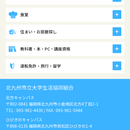
icon
食堂
icon
住まい・お部屋探し
icon
教科書・本・PC・講座資格
icon
運転免許・旅行・留学
北九州市立大学生活協同組合
北方キャンパス
〒802-0841 福岡県北九州市小倉南区北方4丁目2-1
TEL :
093-961-4430
/ FAX : 093-961-5944
ひびきのキャンパス
〒808-0135 福岡県北九州市若松区ひびきの1-4