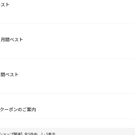
ベスト
月月間ベスト
月間ベスト
クーポンのご案内
ショップ関連】全5件中 1 - 5表示