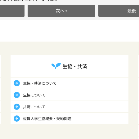
次へ »
最後
生協・共済
生協・共済について
生協について
共済について
佐賀大学生協概要・規約関連