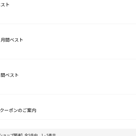
ベスト
月月間ベスト
月間ベスト
クーポンのご案内
ショップ関連】全5件中 1 - 5表示