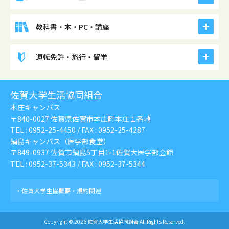
icon
教科書・本・PC・講座
icon
運転免許・旅行・留学
佐賀大学生活協同組合
本庄キャンパス
〒840-0027 佐賀県佐賀市本庄町本庄１番地
TEL :
0952-25-4450
/ FAX : 0952-25-4287
鍋島キャンパス（医学部食堂）
〒849-0937 佐賀市鍋島5丁目1-1佐賀大医学部会館
TEL :
0952-37-5343
/ FAX : 0952-37-5344
佐賀大学生協概要・規約関連
Copyright © 2026 佐賀大学生活協同組合 All Rights Reserved.