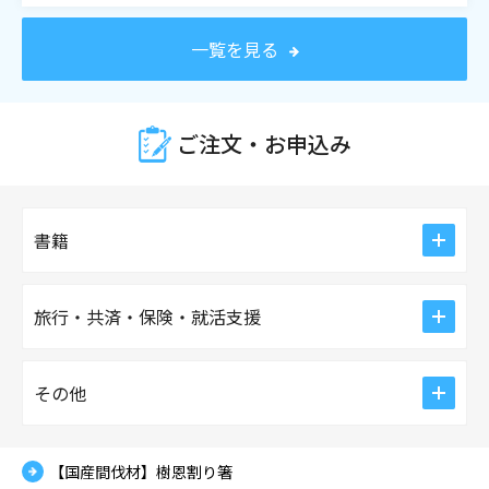
一覧を見る
2026年06月19日(金)～2026年08月31日(月)
｜イベント｜お知らせ
【27卒向け】卒業袴 学内試着会のご予約は前期のうち
に！
ご注文・お申込み
2023年11月16日(木)
｜お知らせ
大学生協アプリの登録がうまくいかない場合 Ｑ＆Ａ
ico
書籍
2024年01月01日(月)
｜お知らせ
大学生協発注システム「UC-OS」について
ico
旅行・共済・保険・就活支援
2023年12月02日(土)
｜お知らせ
ミールカードの累計利用金額確認方法のお知らせ
ico
その他
2023年11月20日(月)
｜イベント｜お知らせ
佐賀大学生協設立６０周年企画実施のご案内
【国産間伐材】樹恩割り箸