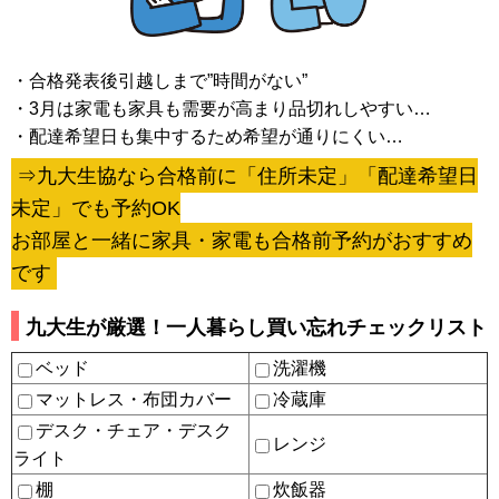
・合格発表後引越しまで”時間がない”
・3月は家電も家具も需要が高まり品切れしやすい…
・配達希望日も集中するため希望が通りにくい…
⇒九大生協なら合格前に「住所未定」「配達希望日
未定」でも予約OK
お部屋と一緒に家具・家電も合格前予約がおすすめ
です
九大生が厳選！一人暮らし買い忘れチェックリスト
ベッド
洗濯機
マットレス・布団カバー
冷蔵庫
デスク・チェア・デスク
レンジ
ライト
棚
炊飯器