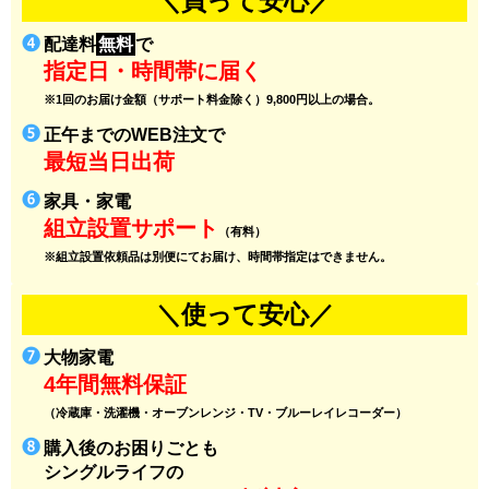
＼買って安心／
配達料
無料
で
指定日・時間帯に届く
※1回のお届け金額（サポート料金除く）9,800円以上の場合。
正午までのWEB注文で
最短当日出荷
家具・家電
組立設置サポート
（有料）
※組立設置依頼品は別便にてお届け、時間帯指定はできません。
＼使って安心／
大物家電
4年間無料保証
（冷蔵庫・洗濯機・オーブンレンジ・TV・ブルーレイレコーダー）
購入後のお困りごとも
シングルライフの