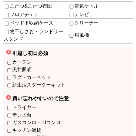
こたつ&こたつ布団
電気ケトル
フロアチェア
テレビ
ベッド下収納ケース
クリーナー
物干しざお・ランドリー
扇風機
スタンド
引越し初日必須
カーテン
天井照明
ラグ・カーペット
新生活スターターキット
買い忘れやすいので注意
ドライヤー
テレビ台
ガスコンロ・IHコンロ
キッチン雑貨