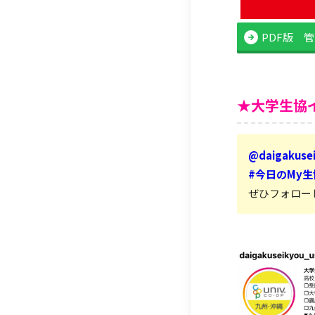
PDF版 
★大学生協
@daigakuse
#今日のMy
ぜひフォロー