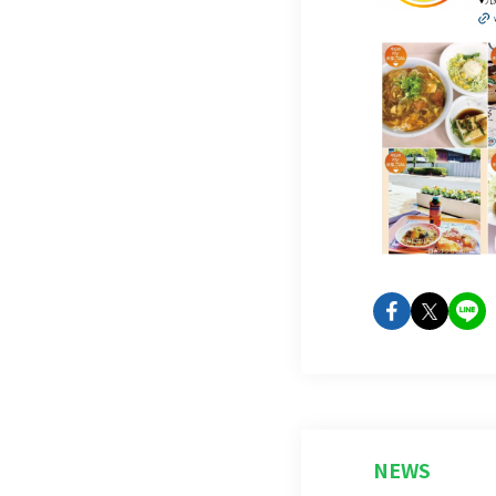
faceboo
twit
NEWS